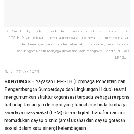
Dr. Barid Hardiyanto, Ketua Badan Pengurus sekaligus Direktur Eksekutif LSM
LPPSLH. Dalam keterangannya, ia menegaskan bahwa struktur yang mapan
dan keuangan yang mandiri bukanlah tujuan akhir, melainkan alat
perjuangan untuk menjaga demokrasi dan mengawal konstitusi. (Dok.
LPPSLH)
Rabu, 27 Mei 2026
BANYUMAS
– Yayasan LPPSLH (Lembaga Penelitian dan
Pengembangan Sumberdaya dan Lingkungan Hidup) resmi
mengumumkan struktur organisasi terpadu sebagai respons
terhadap tantangan disrupsi yang tengah melanda lembaga
swadaya masyarakat (LSM) di era digital. Transformasi ini
memadukan sayap bisnis (amal usaha) dan sayap gerakan
sosial dalam satu sinergi kelembagaan.