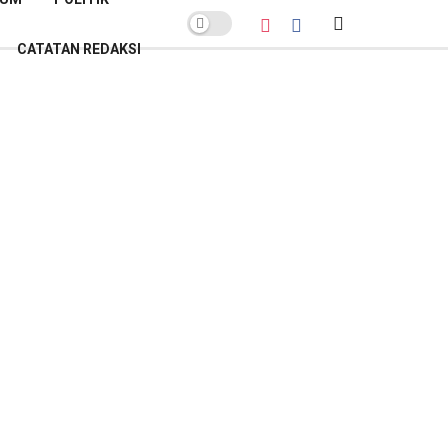
CATATAN REDAKSI
POPULER BULAN INI
Sekda Banyumas Buka Suara soal
Polemik Lelang Parkir GOR Satria:
Pemenang Bukan Sekadar
Penawar Tertinggi
Kamis, 26 Februari 2026
Lelang Parkir GOR Satria:
Sanggahan PT AKAS Gugur Hanya
Gegara Salah Alamat
Kamis, 26 Februari 2026
Banyumas Raih Sertifikat Menuju