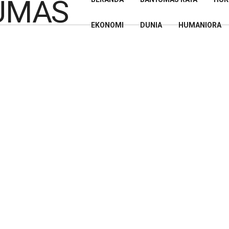
EKONOMI
DUNIA
HUMANIORA
mat Islam, Menag: Hewan
qlal Terbagi Tiga Kategori