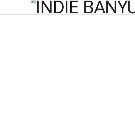
Tidak Semua dari U
yang Dititip ke Isti