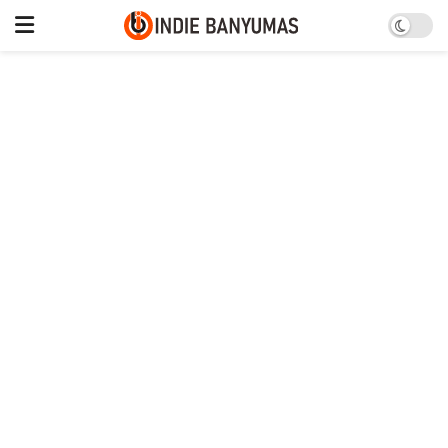
RS Covid-19 di Banyumas
Masih Penuh, Lebih Banyak
yang Datang daripada yang
Sembuh
Selasa, 27 Juli 2021
PURWOKERTO – Tempat tidur isolasi dan ICU rumah sakit
rujukan Covid-19 milik Pemkab Banyumas, Jawa Tengah,
masih penuh.
Direktur RSUD Banyumas dr Dani Esti Novia
mengungkapkan, pasien terkonfirmasi positif Covid-19