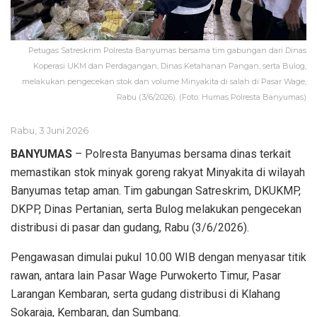
Petugas Satreskrim Polresta Banyumas bersama tim gabungan dari Dinas
Koperasi UKM dan Perdagangan, Dinas Ketahanan Pangan, serta Bulog,
melakukan pengecekan stok dan volume Minyakita di salah di Pasar Wage,
Rabu (3/6/2026). (Foto: Humas Polresta Banyumas)
Rabu, 3 Juni 2026
BANYUMAS
– Polresta Banyumas bersama dinas terkait
memastikan stok minyak goreng rakyat Minyakita di wilayah
Banyumas tetap aman. Tim gabungan Satreskrim, DKUKMP,
DKPP, Dinas Pertanian, serta Bulog melakukan pengecekan
distribusi di pasar dan gudang, Rabu (3/6/2026).
Pengawasan dimulai pukul 10.00 WIB dengan menyasar titik
rawan, antara lain Pasar Wage Purwokerto Timur, Pasar
Larangan Kembaran, serta gudang distribusi di Klahang
Sokaraja, Kembaran, dan Sumbang.