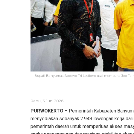
Bupati Banyumas Sadewo Tri Lastiono usai membuka Job Fair 2
Rabu, 3 Juni 2026
PURWOKERTO
– Pemerintah Kabupaten Banyuma
menyediakan sebanyak 2.948 lowongan kerja dari 
pemerintah daerah untuk memperluas akses masy