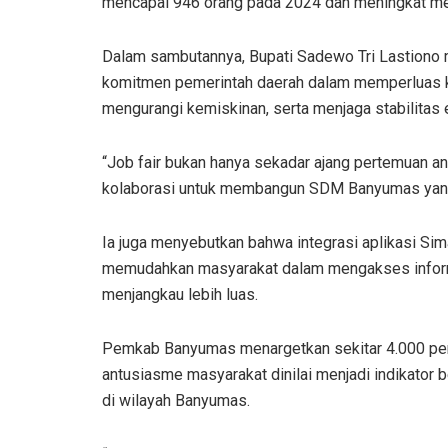
mencapai 946 orang pada 2024 dan meningkat men
Dalam sambutannya, Bupati Sadewo Tri Lastiono
komitmen pemerintah daerah dalam memperluas 
mengurangi kemiskinan, serta menjaga stabilitas
“Job fair bukan hanya sekadar ajang pertemuan ant
kolaborasi untuk membangun SDM Banyumas yang u
Ia juga menyebutkan bahwa integrasi aplikasi S
memudahkan masyarakat dalam mengakses informa
menjangkau lebih luas.
Pemkab Banyumas menargetkan sekitar 4.000 penca
antusiasme masyarakat dinilai menjadi indikator 
di wilayah Banyumas.