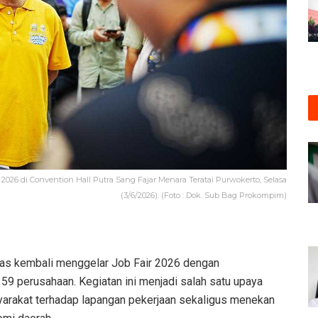
026 di Convention Hall Putra Sang Fajar Menara Teratai Purwokerto, Selasa
(3/6/2026). (Foto : Dok. Sub Bag Prokompim)
s kembali menggelar Job Fair 2026 dengan
59 perusahaan. Kegiatan ini menjadi salah satu upaya
arakat terhadap lapangan pekerjaan sekaligus menekan