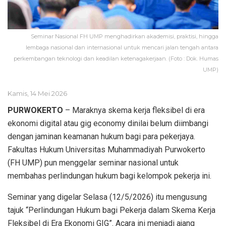
Seminar Nasional FH UMP menghadirkan akademisi, praktisi, hingga
lembaga nasional dan internasional untuk mencari jalan tengah antara
perkembangan teknologi dan keadilan ketenagakerjaan. (Foto : Dok. Humas
UMP)
Kamis, 14 Mei 2026
PURWOKERTO
– Maraknya skema kerja fleksibel di era
ekonomi digital atau gig economy dinilai belum diimbangi
dengan jaminan keamanan hukum bagi para pekerjaya.
Fakultas Hukum Universitas Muhammadiyah Purwokerto
(FH UMP) pun menggelar seminar nasional untuk
membahas perlindungan hukum bagi kelompok pekerja ini.
Seminar yang digelar Selasa (12/5/2026) itu mengusung
tajuk “Perlindungan Hukum bagi Pekerja dalam Skema Kerja
Fleksibel di Era Ekonomi GIG”. Acara ini menjadi ajang