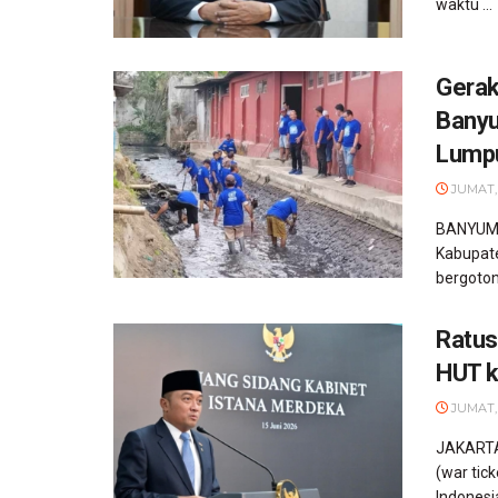
waktu ...
Gerak
Banyu
Lumpu
JUMAT,
BANYUMAS
Kabupat
bergoton
Ratus
HUT k
JUMAT,
JAKARTA
(war tic
Indonesia