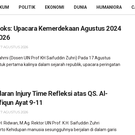
KUM
POLITIK
EKONOMI
DUNIA
HUMANIORA
C
oks: Upacara Kemerdekaan Agustus 2024
026
 7 AGUSTUS 2026
hmi (Dosen UIN Prof KH Saifuddin Zuhri) Pada 17 Agustus
tuk pertama kalinya dalam sejarah republik, upacara peringatan
aran Injury Time Refleksi atas QS. Al-
iqun Ayat 9-11
 7 AGUSTUS 2026
 H. Ridwan, M.Ag. Rektor UIN Prof. K.H. Saifuddin Zuhri
to Kehidupan manusia sesungguhnya berjalan di dalam garis