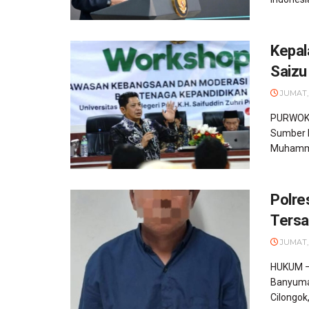
Kepa
Saizu
JUMAT,
PURWOKE
Sumber 
Muhamma
Polre
Tersa
JUMAT,
HUKUM – 
Banyumas
Cilongok