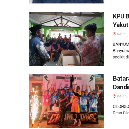
KPU B
Yakut,
KAMIS, 
BANYUMAS
Banyumas
sedikit di 
Batar
Dandi
KAMIS, 
CILONGOK
Desa Cil