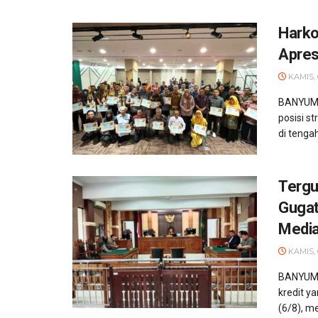
Harko
Apres
KAMIS, 
BANYUMA
posisi s
di tengah
Tergu
Gugat
Media
KAMIS, 
BANYUMAS
kredit y
(6/8), m