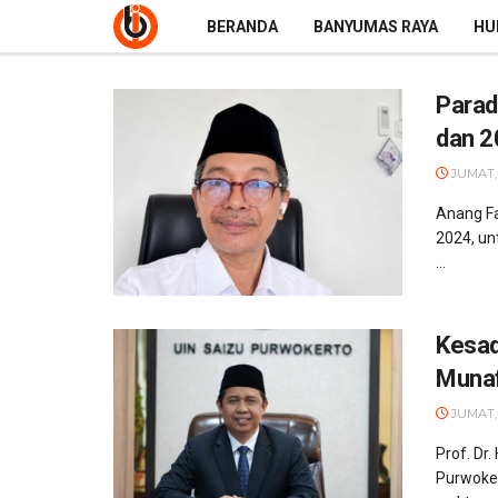
BERANDA
BANYUMAS RAYA
HU
Parad
dan 2
JUMAT,
Anang Fa
2024, un
...
Kesad
Munaf
JUMAT,
Prof. Dr.
Purwoker