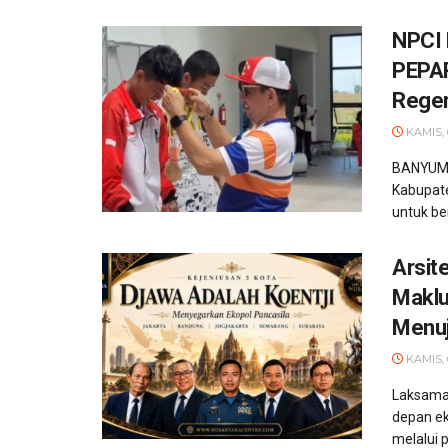
NPCI 
PEPAR
Regen
KAMIS, 
BANYUMA
Kabupate
untuk be
Arsit
Maklu
Menuj
KAMIS, 
Laksama
depan e
melalui 