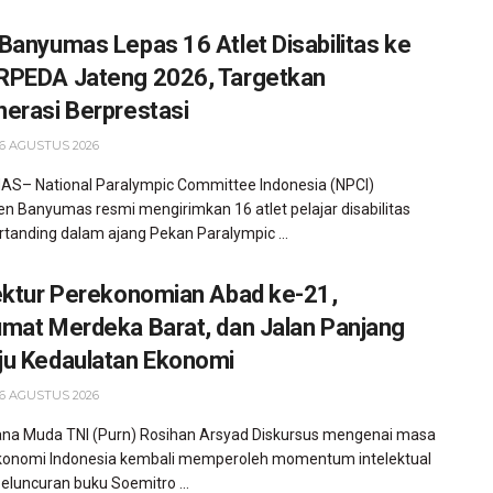
Banyumas Lepas 16 Atlet Disabilitas ke
PEDA Jateng 2026, Targetkan
erasi Berprestasi
6 AGUSTUS 2026
S– National Paralympic Committee Indonesia (NPCI)
n Banyumas resmi mengirimkan 16 atlet pelajar disabilitas
rtanding dalam ajang Pekan Paralympic ...
ektur Perekonomian Abad ke-21,
mat Merdeka Barat, dan Jalan Panjang
u Kedaulatan Ekonomi
6 AGUSTUS 2026
na Muda TNI (Purn) Rosihan Arsyad Diskursus mengenai masa
konomi Indonesia kembali memperoleh momentum intelektual
peluncuran buku Soemitro ...