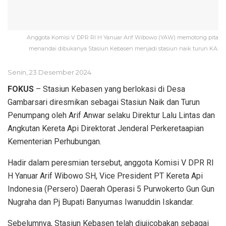
Anggota Komisi V DPR RI H Yanuar Arif Wibowo (YAW) memotong pita
menandai dibukanya Stasiun Kebasen menjadi stasiun naik turun KA.
Senin, 23 Desember 2024
FOKUS
– Stasiun Kebasen yang berlokasi di Desa
Gambarsari diresmikan sebagai Stasiun Naik dan Turun
Penumpang oleh Arif Anwar selaku Direktur Lalu Lintas dan
Angkutan Kereta Api Direktorat Jenderal Perkeretaapian
Kementerian Perhubungan.
Hadir dalam peresmian tersebut, anggota Komisi V DPR RI
H Yanuar Arif Wibowo SH, Vice President PT Kereta Api
Indonesia (Persero) Daerah Operasi 5 Purwokerto Gun Gun
Nugraha dan Pj Bupati Banyumas Iwanuddin Iskandar.
Sebelumnya, Stasiun Kebasen telah diujicobakan sebagai