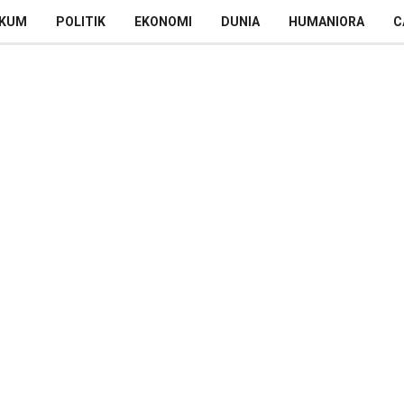
KUM
POLITIK
EKONOMI
DUNIA
HUMANIORA
C
m dengan Limbah Isoman,
agikan 11 Ribu Plastik
us Isoman
bah isolasi mandiri (Isoman). Padahal itu bisa menjadi
 pemisahan limbah umum dengan limbah isoman.
d Husein meminta minimal ada 3 ribu kantong plastik