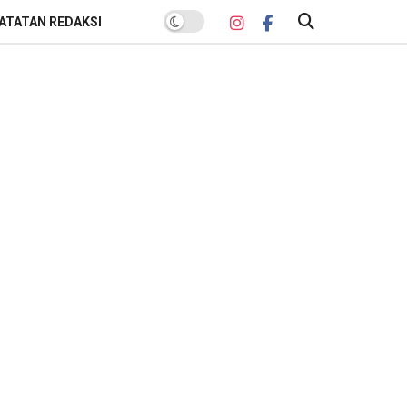
ATATAN REDAKSI
POPULER BULAN INI
Sekda Banyumas Buka Suara soal
Polemik Lelang Parkir GOR Satria:
Pemenang Bukan Sekadar
Penawar Tertinggi
Kamis, 26 Februari 2026
Lelang Parkir GOR Satria:
Sanggahan PT AKAS Gugur Hanya
Gegara Salah Alamat
Kamis, 26 Februari 2026
Banyumas Raih Sertifikat Menuju