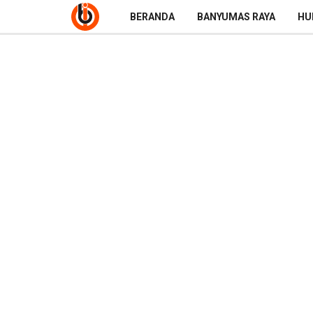
BERANDA
BANYUMAS RAYA
HU
Pisahkan limbah Umu
Pemkab Banyumas B
Khus
Sabtu, 24 Juli 2021
PURWOKERTO – Tak banyak yang memperhatikan lim
persoalan. Pemkab Banyumas mengupayakan ada
Setidaknya untuk awal, Bupati Banyumas Ir Achma