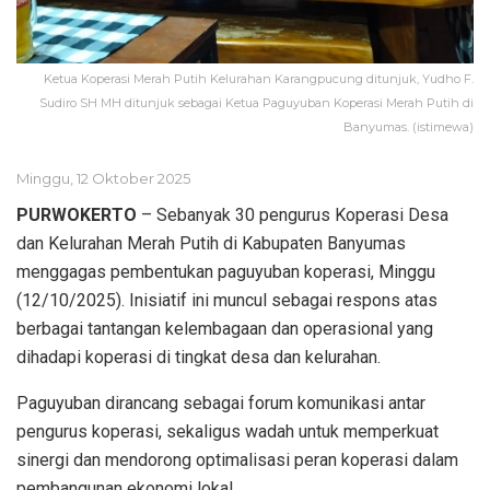
Ketua Koperasi Merah Putih Kelurahan Karangpucung ditunjuk, Yudho F.
Sudiro SH MH ditunjuk sebagai Ketua Paguyuban Koperasi Merah Putih di
Banyumas. (istimewa)
Minggu, 12 Oktober 2025
PURWOKERTO
– Sebanyak 30 pengurus Koperasi Desa
dan Kelurahan Merah Putih di Kabupaten Banyumas
menggagas pembentukan paguyuban koperasi, Minggu
(12/10/2025). Inisiatif ini muncul sebagai respons atas
berbagai tantangan kelembagaan dan operasional yang
dihadapi koperasi di tingkat desa dan kelurahan.
Paguyuban dirancang sebagai forum komunikasi antar
pengurus koperasi, sekaligus wadah untuk memperkuat
sinergi dan mendorong optimalisasi peran koperasi dalam
pembangunan ekonomi lokal.