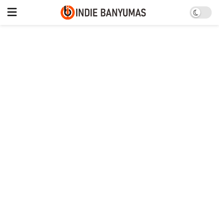
Nomor WA Kasatresnarkoba
Kena Retas, Masyarakat
Diminta Waspada