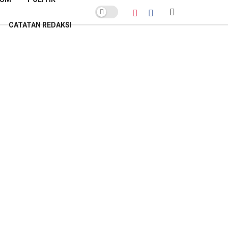
CATATAN REDAKSI
POPULER BULAN INI
Sekda Banyumas Buka Suara soal
Polemik Lelang Parkir GOR Satria:
Pemenang Bukan Sekadar
Penawar Tertinggi
Kamis, 26 Februari 2026
Lelang Parkir GOR Satria:
Sanggahan PT AKAS Gugur Hanya
Gegara Salah Alamat
Kamis, 26 Februari 2026
Banyumas Raih Sertifikat Menuju