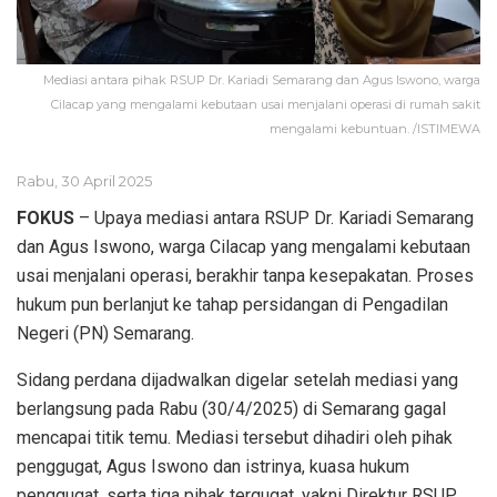
Mediasi antara pihak RSUP Dr. Kariadi Semarang dan Agus Iswono, warga
Cilacap yang mengalami kebutaan usai menjalani operasi di rumah sakit
mengalami kebuntuan. /ISTIMEWA
Rabu, 30 April 2025
FOKUS
– Upaya mediasi antara RSUP Dr. Kariadi Semarang
dan Agus Iswono, warga Cilacap yang mengalami kebutaan
usai menjalani operasi, berakhir tanpa kesepakatan. Proses
hukum pun berlanjut ke tahap persidangan di Pengadilan
Negeri (PN) Semarang.
Sidang perdana dijadwalkan digelar setelah mediasi yang
berlangsung pada Rabu (30/4/2025) di Semarang gagal
mencapai titik temu. Mediasi tersebut dihadiri oleh pihak
penggugat, Agus Iswono dan istrinya, kuasa hukum
penggugat, serta tiga pihak tergugat, yakni Direktur RSUP