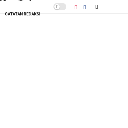
CATATAN REDAKSI
POPULER BULAN INI
Sekda Banyumas Buka Suara soal
Polemik Lelang Parkir GOR Satria:
Pemenang Bukan Sekadar
Penawar Tertinggi
Kamis, 26 Februari 2026
Lelang Parkir GOR Satria:
Sanggahan PT AKAS Gugur Hanya
Gegara Salah Alamat
Kamis, 26 Februari 2026
Banyumas Raih Sertifikat Menuju