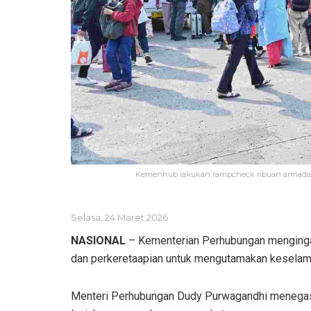
Kemenhub lakukan rampcheck ribuan armada, ke
Selasa, 24 Maret 2026
NASIONAL
– Kementerian Perhubungan mengingatka
dan perkeretaapian untuk mengutamakan keselam
Menteri Perhubungan Dudy Purwagandhi menegaska