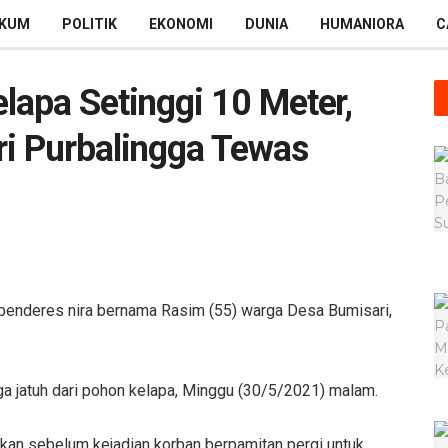
KUM
POLITIK
EKONOMI
DUNIA
HUMANIORA
C
lapa Setinggi 10 Meter,
i Purbalingga Tewas
nderes nira bernama Rasim (55) warga Desa Bumisari,
ga jatuh dari pohon kelapa, Minggu (30/5/2021) malam.
an sebelum kejadian korban berpamitan pergi untuk