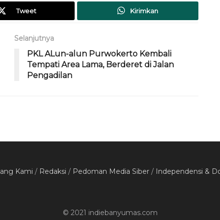
Tweet
Kirimkan
Selanjutnya
PKL ALun-alun Purwokerto Kembali
Tempati Area Lama, Berderet di Jalan
Pengadilan
tang Kami
/
Redaksi
/
Pedoman Media Siber
/
Independensi & D
© 2021 indiebanyumas.com