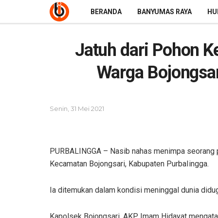
BERANDA
BANYUMAS RAYA
HU
Jatuh dari Pohon Ke
Warga Bojongsar
Senin, 31 Mei 2021
PURBALINGGA – Nasib nahas menimpa seorang pe
Kecamatan Bojongsari, Kabupaten PurbaIingga.
Ia ditemukan dalam kondisi meninggal dunia didu
Kapolsek Bojongsari, AKP Imam Hidayat mengatak