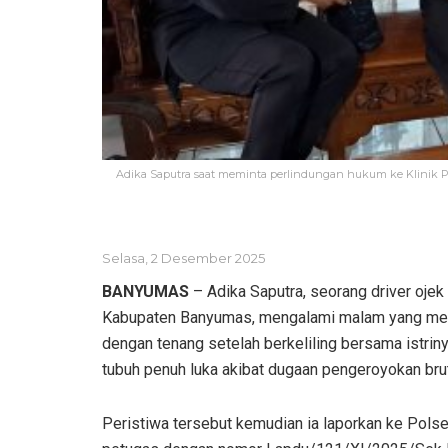
Adika Saputra saat meminta perlindungan hukum ke Klinik Pe
Selasa, 2 Desember 2025
BANYUMAS
– Adika Saputra, seorang driver oje
Kabupaten Banyumas, mengalami malam yang men
dengan tenang setelah berkeliling bersama istriny
tubuh penuh luka akibat dugaan pengeroyokan brut
Peristiwa tersebut kemudian ia laporkan ke Pol