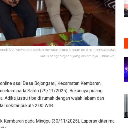
radi SAI Purwokerto setelah membuat surat laporan ke pihak berwajib atas
kasus penganiayaan yang dialaminya. (istimewa)
k online asal Desa Bojongsari, Kecamatan Kembaran,
cekam pada Sabtu (29/11/2025). Bukannya pulang
a, Adika justru tiba di rumah dengan wajah lebam dan
al sekitar pukul 22.00 WIB.
sek Kembaran pada Minggu (30/11/2025). Laporan diterima