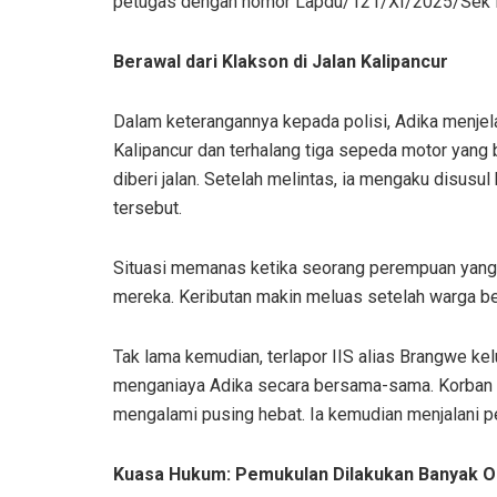
petugas dengan nomor Lapdu/121/XI/2025/Sek 
Berawal dari Klakson di Jalan Kalipancur
Dalam keterangannya kepada polisi, Adika menjela
Kalipancur dan terhalang tiga sepeda motor yang
diberi jalan. Setelah melintas, ia mengaku disus
tersebut.
Situasi memanas ketika seorang perempuan yang
mereka. Keributan makin meluas setelah warga b
Tak lama kemudian, terlapor IIS alias Brangwe k
menganiaya Adika secara bersama-sama. Korban me
mengalami pusing hebat. Ia kemudian menjalani pe
Kuasa Hukum: Pemukulan Dilakukan Banyak 