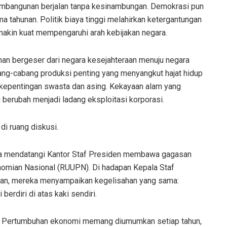
pembangunan berjalan tanpa kesinambungan. Demokrasi pun
a tahunan. Politik biaya tinggi melahirkan ketergantungan
akin kuat mempengaruhi arah kebijakan negara.
han bergeser dari negara kesejahteraan menuju negara
bang-cabang produksi penting yang menyangkut hajat hidup
kepentingan swasta dan asing. Kekayaan alam yang
 berubah menjadi ladang eksploitasi korporasi.
di ruang diskusi.
la mendatangi Kantor Staf Presiden membawa gagasan
mian Nasional (RUUPN). Di hadapan Kepala Staf
man, mereka menyampaikan kegelisahan yang sama:
erdiri di atas kaki sendiri.
ntah. Pertumbuhan ekonomi memang diumumkan setiap tahun,