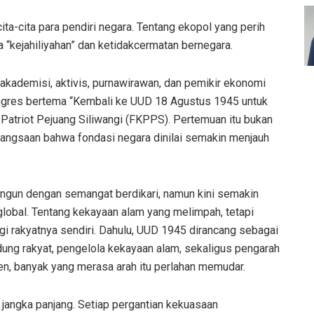
cita-cita para pendiri negara. Tentang ekopol yang perih
 “kejahiliyahan” dan ketidakcermatan bernegara.
 akademisi, aktivis, purnawirawan, dan pemikir ekonomi
ngres bertema “Kembali ke UUD 18 Agustus 1945 untuk
atriot Pejuang Siliwangi (FKPPS). Pertemuan itu bukan
ebangsaan bahwa fondasi negara dinilai semakin menjauh
angun dengan semangat berdikari, namun kini semakin
global. Tentang kekayaan alam yang melimpah, tetapi
rakyatnya sendiri. Dahulu, UUD 1945 dirancang sebagai
ung rakyat, pengelola kekayaan alam, sekaligus pengarah
, banyak yang merasa arah itu perlahan memudar.
jangka panjang. Setiap pergantian kekuasaan