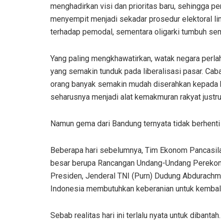
menghadirkan visi dan prioritas baru, sehingga 
menyempit menjadi sekadar prosedur elektoral lim
terhadap pemodal, sementara oligarki tumbuh sem
Yang paling mengkhawatirkan, watak negara perla
yang semakin tunduk pada liberalisasi pasar. Ca
orang banyak semakin mudah diserahkan kepada 
seharusnya menjadi alat kemakmuran rakyat justru
Namun gema dari Bandung ternyata tidak berhenti 
Beberapa hari sebelumnya, Tim Ekonom Pancasi
besar berupa Rancangan Undang-Undang Perekono
Presiden, Jenderal TNI (Purn) Dudung Abdurach
Indonesia membutuhkan keberanian untuk kembali b
Sebab realitas hari ini terlalu nyata untuk diba