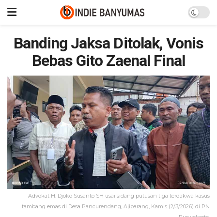
Banding Jaksa Ditolak, Vonis
Bebas Gito Zaenal Final
Advokat H. Djoko Susanto SH usai sidang putusan tiga terdakwa kasus
tambang emas di Desa Pancurendang, Ajibarang, Kamis (2/3/2026) di PN
Purwokerto.