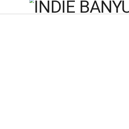
Tekan Penyebaran C
Di
Kamis, 27 Mei 2021
Purbalingga – Berbagai cara dan upaya terus dil
Covid-19, salah satunya seperti yang dilaksanak
melalui kegiatan patroli malam dan sosialisasi 