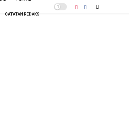
CATATAN REDAKSI
POPULER BULAN INI
Sekda
Banyumas
Buka
Suara
soal
Polemik
Lelang
Parkir
GOR
Satria: