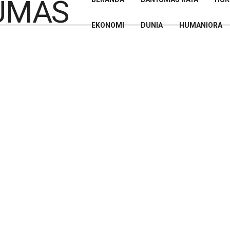
EKONOMI
DUNIA
HUMANIORA
ovid-19, Patroli Malam
lakukan
akukan untuk menekan dan memutus mata rantai penyebaran
an oleh petugas gabungan Kecamatan Bukateja yaitu
protokol kesehatan dalam rangka PPKM Mikro Tahun 2021.