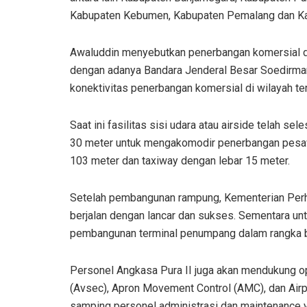
Kabupaten Kebumen, Kabupaten Pemalang dan K
Awaluddin menyebutkan penerbangan komersial di
dengan adanya Bandara Jenderal Besar Soedirman.
konektivitas penerbangan komersial di wilayah te
Saat ini fasilitas sisi udara atau airside telah se
30 meter untuk mengakomodir penerbangan pesawa
103 meter dan taxiway dengan lebar 15 meter.
Setelah pembangunan rampung, Kementerian Perhub
berjalan dengan lancar dan sukses. Sementara untu
pembangunan terminal penumpang dalam rangka 
Personel Angkasa Pura II juga akan mendukung oper
(Avsec), Apron Movement Control (AMC), dan Airpo
samping personel administrasi dan maintenance ya