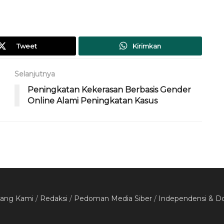
Tweet
Kirimkan
Selanjutnya
Peningkatan Kekerasan Berbasis Gender
Online Alami Peningkatan Kasus
tang Kami
/
Redaksi
/
Pedoman Media Siber
/
Independensi & D