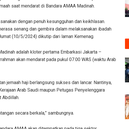
emaah saat mendarat di Bandara AMAA Madinah.
laksanakan dengan penuh kesungguhan dan keikhlasan.
merasa senang dan gembira dalam melaksanakan ibadah
 Jumat (10/5/2024) dikutip dari laman Kemenag.
adinah adalah kloter pertama Embarkasi Jakarta –
rrahman akan mendarat pada pukul 07.00 WAS (waktu Arab
n jemaah haji berlangsung sukses dan lancar. Nantinya,
h Kerajaan Arab Saudi maupun Petugas Penyelenggara
 Abdillah.
atangan secara berkala,” sambungnya.
andara AMAA akan ditempatkan pada tiga sektor.