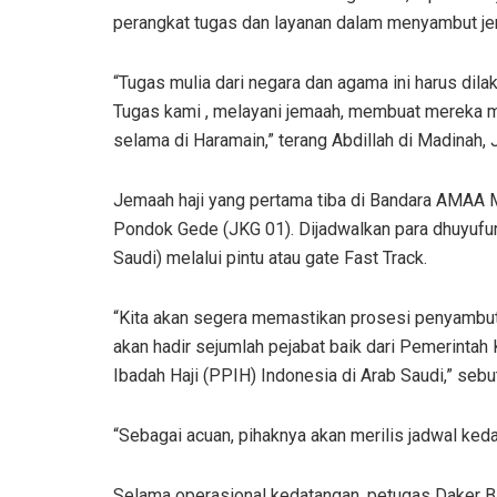
perangkat tugas dan layanan dalam menyambut j
“Tugas mulia dari negara dan agama ini harus di
Tugas kami , melayani jemaah, membuat mereka 
selama di Haramain,” terang Abdillah di Madinah,
Jemaah haji yang pertama tiba di Bandara AMAA M
Pondok Gede (JKG 01). Dijadwalkan para dhuyufu
Saudi) melalui pintu atau gate Fast Track.
“Kita akan segera memastikan prosesi penyambuta
akan hadir sejumlah pejabat baik dari Pemerinta
Ibadah Haji (PPIH) Indonesia di Arab Saudi,” sebut
“Sebagai acuan, pihaknya akan merilis jadwal ked
Selama operasional kedatangan, petugas Daker B