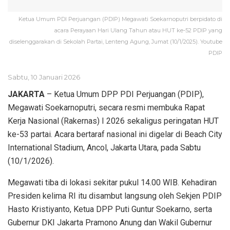
Ketua Umum PDI Perjuangan (PDIP) Megawati Soekarnoputri berpidato di
acara Perayaan Hari Ulang Tahun atau HUT ke-52 PDIP yang
diselenggarakan di Sekolah Partai, Lenteng Agung, Jumat (10/1/2025). Youtube
PDIP
Sabtu, 10 Januari 2026
JAKARTA
– Ketua Umum DPP PDI Perjuangan (PDIP),
Megawati Soekarnoputri, secara resmi membuka Rapat
Kerja Nasional (Rakernas) I 2026 sekaligus peringatan HUT
ke-53 partai. Acara bertaraf nasional ini digelar di Beach City
International Stadium, Ancol, Jakarta Utara, pada Sabtu
(10/1/2026).
Megawati tiba di lokasi sekitar pukul 14.00 WIB. Kehadiran
Presiden kelima RI itu disambut langsung oleh Sekjen PDIP
Hasto Kristiyanto, Ketua DPP Puti Guntur Soekarno, serta
Gubernur DKI Jakarta Pramono Anung dan Wakil Gubernur