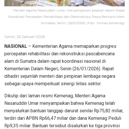
Menteri Agama Nasaruddin Umar, menyampaikan paparan dalam Rapat
Koordinasi Percepatan Rehabilitsasi dan Rekonstruksi Pasca Bencana Alam
Sumatera. Senin, (26/01/2026). (Foto : Humas Kemenag)
Senin, 26 Januari 2026
NASIONAL
– Kementerian Agama memaparkan progres
percepatan rehabilitasi dan rekonstruksi pascabencana
alam di Sumatra dalam rapat koordinasi nasional di
Kementerian Dalam Negeri, Senin (26/01/2026). Rapat
dihadiri sejumlah menteri dan pimpinan lembaga negara
sebagai upaya memperkuat sinergi lintas sektor.
Dikutip dari laman resmi Kemenag, Menteri Agama
Nasaruddin Umar menyampaikan bahwa Kemenag telah
menyalurkan bantuan tanggap darurat senilai Rp75,82 miliar,
terdiri dari APBN Rp66,47 miliar dan dana Kemenag Peduli
Rp9,35 miliar. Bantuan tersebut disalurkan ke tiga provinsi