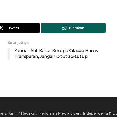
Tweet
Kirimkan
Selanjutnya
Yanuar Arif: Kasus Korupsi Cilacap Harus
Transparan, Jangan Ditutup-tutupi
tang Kami
/
Redaksi
/
Pedoman Media Siber
/
Independensi & D