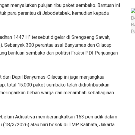
engan menyalurkan pulujan ribu paket sembako. Bantuan ini
ntuk para perantau di Jabodetabek, kemudian kepada
madhan 1447 H” tersebut digelar di Srengseng Sawah,
6). Sebanyak 300 perantau asal Banyumas dan Cilacap
ng bantuan sembako dari politisi Fraksi PDI Perjuangan
at dari Dapil Banyumas-Cilacap ini juga menjangkau
p, total 15.000 paket sembako telah didistribusikan
at meringankan beban warga dan menambah kebahagiaan
 sebelum Adisatrya memberangkatkan 153 pemudik dalam
 (18/3/2026) atau hari besok di TMP Kalibata, Jakarta.