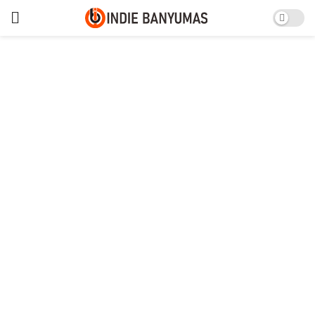
Hasil Pertandingan Persija
Jakarta vs PSM Makassar:
Skor 0-2
Selasa, 23 Maret 2021
Persija Jakarta dipaksa bertekuk lutut oleh
PSM Makassar dengan skor 0-2 di laga perdana
Grup B Piala Menpora 2021.
Pertandingan Persija lawan PSM ini digelar di
Stadion Kanjuruhan, Kabupaten Malang, Senin
(22/03/2021) malam WIB. Gol-gol tim Juku Eja