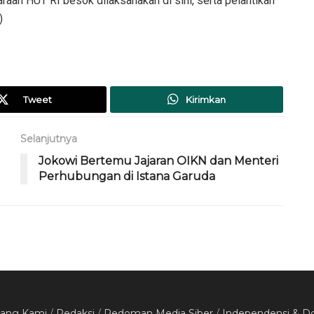
aan HUT RI besok dilaksanakan di sini, serta pelantikan
)
Tweet
Kirimkan
Selanjutnya
Jokowi Bertemu Jajaran OIKN dan Menteri
Perhubungan di Istana Garuda
tang Kami
/
Redaksi
/
Pedoman Media Siber
/
Independensi & D