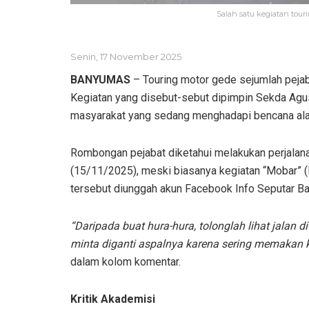
Salah satu kegiatan to
Senin, 17 November 2025
BANYUMAS
– Touring motor gede sejumlah peja
Kegiatan yang disebut-sebut dipimpin Sekda Agus 
masyarakat yang sedang menghadapi bencana alam
Rombongan pejabat diketahui melakukan perjalan
(15/11/2025), meski biasanya kegiatan “Mobar” (
tersebut diunggah akun Facebook Info Seputar 
“Daripada buat hura-hura, tolonglah lihat jala
minta diganti aspalnya karena sering memakan k
dalam kolom komentar.
Kritik Akademisi