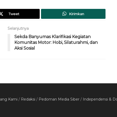
Tweet
Kirimkan
Selanjutnya
Sekda Banyumas Klarifikasi Kegiatan
Komunitas Motor: Hobi, Silaturahmi, dan
Aksi Sosial
tang Kami
/
Redaksi
/
Pedoman Media Siber
/
Independensi & D