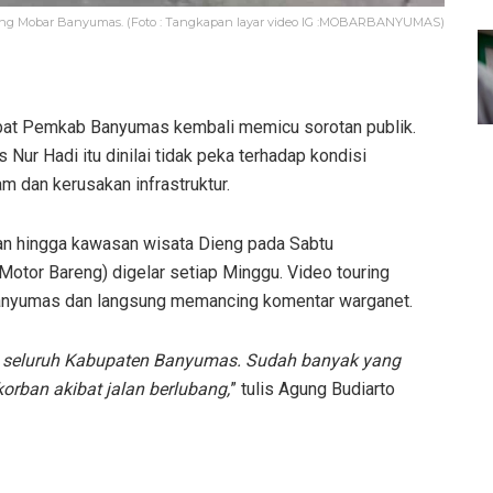
uring Mobar Banyumas. (Foto : Tangkapan layar video IG :MOBARBANYUMAS)
bat Pemkab Banyumas kembali memicu sorotan publik.
Nur Hadi itu dinilai tidak peka terhadap kondisi
 dan kerusakan infrastruktur.
an hingga kawasan wisata Dieng pada Sabtu
Motor Bareng) digelar setiap Minggu. Video touring
Banyumas dan langsung memancing komentar warganet.
n di seluruh Kabupaten Banyumas. Sudah banyak yang
orban akibat jalan berlubang,
” tulis Agung Budiarto