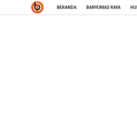
BERANDA
BANYUMAS RAYA
HU
Fit and Proper Tes
Banyumas 