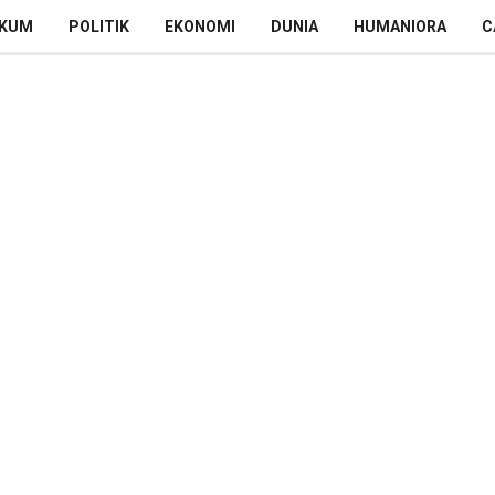
KUM
POLITIK
EKONOMI
DUNIA
HUMANIORA
C
t Calon Ketua DPC PDI-P
Digelar Daring