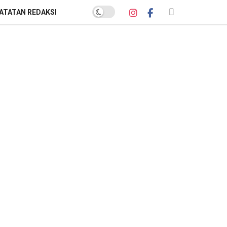
ATATAN REDAKSI
POPULER BULAN INI
Sekda Banyumas Buka Suara soal
Polemik Lelang Parkir GOR Satria:
Pemenang Bukan Sekadar
Penawar Tertinggi
Kamis, 26 Februari 2026
Lelang Parkir GOR Satria:
Sanggahan PT AKAS Gugur Hanya
Gegara Salah Alamat
Kamis, 26 Februari 2026
Banyumas Raih Sertifikat Menuju