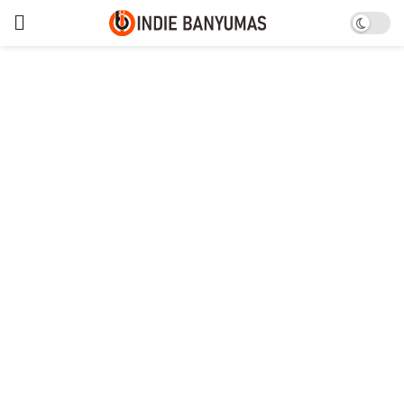
Dua gol pinalti Samsul Arif
bawa Persebaya taklukkan
Persik 2-1
Rabu, 24 Maret 2021
Persebaya Surabaya berhasil menaklukkan
Persik Kediri dalam laga perdananya di Grup C
Piala Menpora dengan skor 2-1 di Stadion Si
Jalak Harupat, Kabupaten Bandung, Jawa Barat,
Selasa.
Dua gol Persebaya diciptakan oleh pemain lini