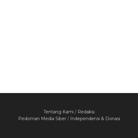
Bataras FC Bantai Baskara FC 3-0, Sabet Piala
Dandim Banyumas Usai Derby Cilongok
Kamis, 6 Agustus 2026
NPCI Banyumas Lepas 16 Atlet Disabilitas ke
PEPARPEDA Jateng 2026, Targetkan Regenerasi
Berprestasi
Kamis, 6 Agustus 2026
Tentang Kami
/
Redaksi
Pedoman Media Siber
/
Independensi & Donasi