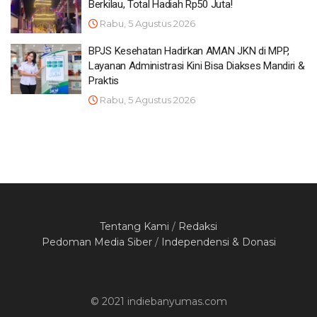
Berkilau, Total Hadiah Rp50 Juta!
Rabu, 5 Agustus 2026
BPJS Kesehatan Hadirkan AMAN JKN di MPP,
Layanan Administrasi Kini Bisa Diakses Mandiri &
Praktis
Rabu, 5 Agustus 2026
Tentang Kami
/
Redaksi
Pedoman Media Siber
/
Independensi & Donasi
© 2021 indiebanyumas.com