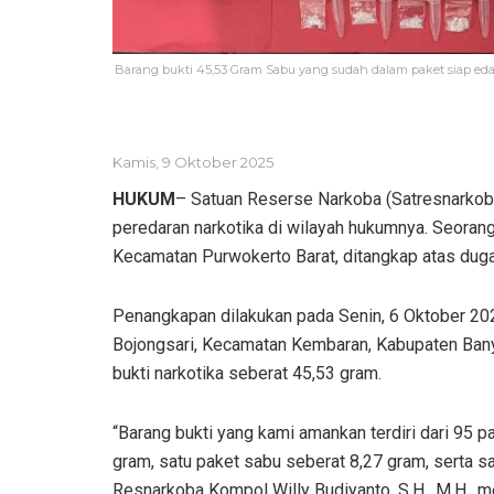
Barang bukti 45,53 Gram Sabu yang sudah dalam paket siap edar
Kamis, 9 Oktober 2025
HUKUM
– Satuan Reserse Narkoba (Satresnarko
peredaran narkotika di wilayah hukumnya. Seorang 
Kecamatan Purwokerto Barat, ditangkap atas dug
Penangkapan dilakukan pada Senin, 6 Oktober 202
Bojongsari, Kecamatan Kembaran, Kabupaten Banyu
bukti narkotika seberat 45,53 gram.
“Barang bukti yang kami amankan terdiri dari 95 
gram, satu paket sabu seberat 8,27 gram, serta sa
Resnarkoba Kompol Willy Budiyanto, S.H., M.H., 