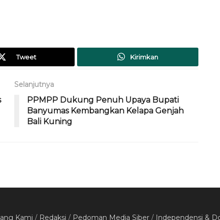
Tweet
Kirimkan
Selanjutnya
s
PPMPP Dukung Penuh Upaya Bupati
Banyumas Kembangkan Kelapa Genjah
Bali Kuning
tang Kami
/
Redaksi
/
Pedoman Media Siber
/
Independensi & D