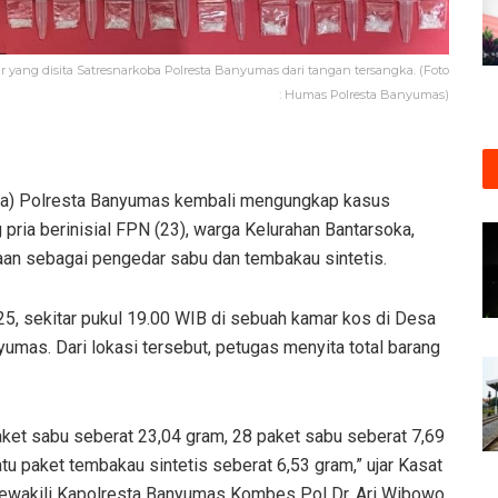
 yang disita Satresnarkoba Polresta Banyumas dari tangan tersangka. (Foto
: Humas Polresta Banyumas)
ba) Polresta Banyumas kembali mengungkap kasus
pria berinisial FPN (23), warga Kelurahan Bantarsoka,
aan sebagai pengedar sabu dan tembakau sintetis.
5, sekitar pukul 19.00 WIB di sebuah kamar kos di Desa
mas. Dari lokasi tersebut, petugas menyita total barang
paket sabu seberat 23,04 gram, 28 paket sabu seberat 7,69
tu paket tembakau sintetis seberat 6,53 gram,” ujar Kasat
mewakili Kapolresta Banyumas Kombes Pol Dr. Ari Wibowo,