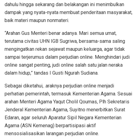
dahulu hingga sekarang dan belakangan ini menimbulkan
dampak yang nyata-nyata membuat penderitaan masyarakat,
baik materi maupun nonmateri.
“Arahan Gus Menteri benar adanya. Mari semua umat,
terutama civitas UHN IGB Sugriwa, bersama-sama saling
mengingatkan rekan sejawat maupun keluarga, agar tidak
sampai terjerumus dalam perjudian online. Menghindari judi
online sangat penting, judi online salah satu jalan neraka
dalam hidup,” tandas I Gusti Ngurah Sudiana.
Sebagai diketahui, .araknya perjudian online menjadi
perhatian pemerintah, termasuk Kementerian Agama. Sesuai
arahan Menteri Agama Yaqut Cholil Qoumas, Plh Sekretaris
Jenderal Kementerian Agama, Suyitno menerbitkan Surat
Edaran, agar seluruh Aparatur Sipil Negara Kementerian
Agama (ASN Kemenag) berpartisipasi aktif
mensosialisasikan larangan perjudian online.