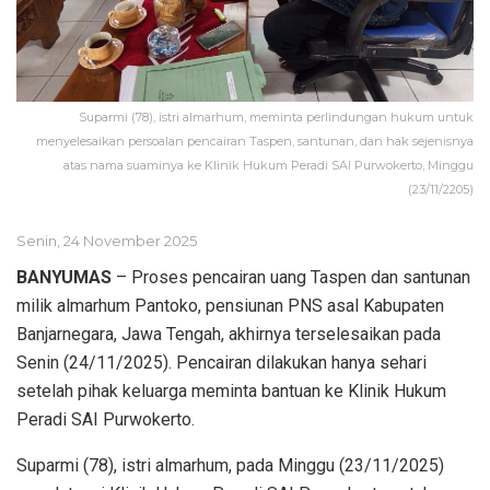
Suparmi (78), istri almarhum, meminta perlindungan hukum untuk
menyelesaikan persoalan pencairan Taspen, santunan, dan hak sejenisnya
atas nama suaminya ke Klinik Hukum Peradi SAI Purwokerto, Minggu
(23/11/2205)
Senin, 24 November 2025
BANYUMAS
– Proses pencairan uang Taspen dan santunan
milik almarhum Pantoko, pensiunan PNS asal Kabupaten
Banjarnegara, Jawa Tengah, akhirnya terselesaikan pada
Senin (24/11/2025). Pencairan dilakukan hanya sehari
setelah pihak keluarga meminta bantuan ke Klinik Hukum
Peradi SAI Purwokerto.
Suparmi (78), istri almarhum, pada Minggu (23/11/2025)