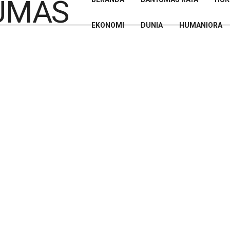
EKONOMI
DUNIA
HUMANIORA
sta Banyumas Tangkap Dua
n Ratusan Butir Obat