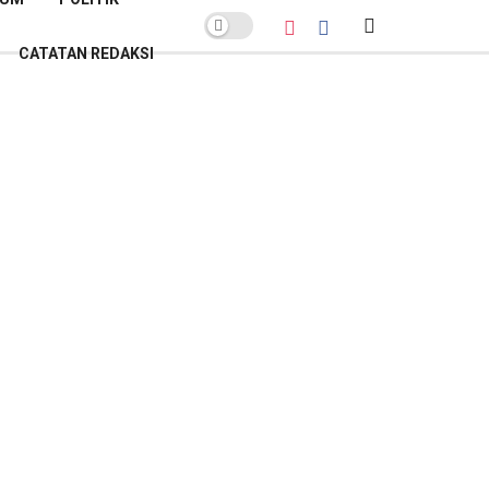
CATATAN REDAKSI
POPULER BULAN INI
Sekda Banyumas Buka Suara soal
Polemik Lelang Parkir GOR Satria:
Pemenang Bukan Sekadar
Penawar Tertinggi
Kamis, 26 Februari 2026
Lelang Parkir GOR Satria:
Sanggahan PT AKAS Gugur Hanya
Gegara Salah Alamat
Kamis, 26 Februari 2026
Banyumas Raih Sertifikat Menuju