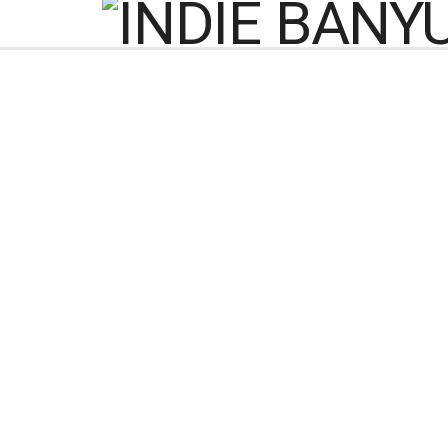
Sat Resnarkoba Polre
Pengedar, Amanka