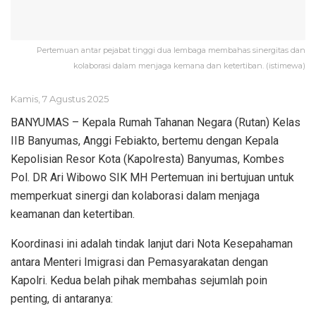
Pertemuan antar pejabat tinggi dua lembaga membahas sinergitas dan
kolaborasi dalam menjaga kemana dan ketertiban. (istimewa)
Kamis, 7 Agustus 2025
BANYUMAS – Kepala Rumah Tahanan Negara (Rutan) Kelas
IIB Banyumas, Anggi Febiakto, bertemu dengan Kepala
Kepolisian Resor Kota (Kapolresta) Banyumas, Kombes
Pol. DR Ari Wibowo SIK MH Pertemuan ini bertujuan untuk
memperkuat sinergi dan kolaborasi dalam menjaga
keamanan dan ketertiban.
Koordinasi ini adalah tindak lanjut dari Nota Kesepahaman
antara Menteri Imigrasi dan Pemasyarakatan dengan
Kapolri. Kedua belah pihak membahas sejumlah poin
penting, di antaranya: