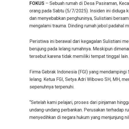
FOKUS
– Sebuah rumah di Desa Pasiraman, Kec
orang pada Sabtu (5/7/2025). Insiden ini diduga k
dan menyebabkan penghuninya, Sulistiani bersama 
mengalami trauma. Dinding rumah jebol padahal mas
Peristiwa ini berawal dari kegagalan Sulistiani m
berujung pada lelang rumahnya. Meskipun dimenang
tersebut karena tidak memiliki tempat tinggal lain.
Firma Gebrak Indonesia (FGI) yang mendampingi S
lelang. Ketua FGI, Setya Adri Wibowo SH, MH, me
sepenuhnya terpenuhi.
“Setelah kami pelajari, proses dari pinjaman hi
undang-undang perbankan. Perusakan terhadap rum
menyedihkan di negara hukum yang menjunjung nilai