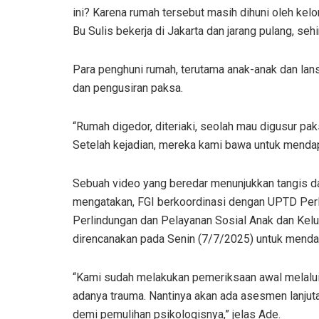
ini? Karena rumah tersebut masih dihuni oleh kel
Bu Sulis bekerja di Jakarta dan jarang pulang, se
Para penghuni rumah, terutama anak-anak dan lans
dan pengusiran paksa.
“Rumah digedor, diteriaki, seolah mau digusur pa
Setelah kejadian, mereka kami bawa untuk menda
Sebuah video yang beredar menunjukkan tangis da
mengatakan, FGI berkoordinasi dengan UPTD Per
Perlindungan dan Pelayanan Sosial Anak dan Ke
direncanakan pada Senin (7/7/2025) untuk menda
“Kami sudah melakukan pemeriksaan awal melalui
adanya trauma. Nantinya akan ada asesmen lanju
demi pemulihan psikologisnya,” jelas Ade.