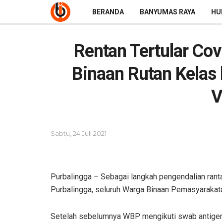
BERANDA
BANYUMAS RAYA
HU
Rentan Tertular Covi
Binaan Rutan Kelas l
V
Sabtu, 24 Juli 2021
Purbalingga – Sebagai langkah pengendalian rantai
Purbalingga, seluruh Warga Binaan Pemasyarakat
Setelah sebelumnya WBP mengikuti swab antigen,