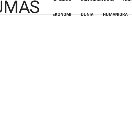
EKONOMI
DUNIA
HUMANIORA
an Setkab Tiba di Aceh
amiang