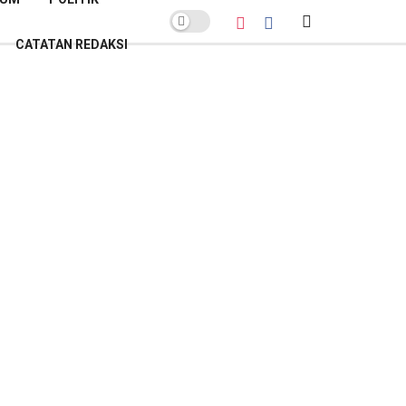
CATATAN REDAKSI
POPULER BULAN INI
Sekda Banyumas Buka Suara soal
Polemik Lelang Parkir GOR Satria:
Pemenang Bukan Sekadar
Penawar Tertinggi
Kamis, 26 Februari 2026
Lelang Parkir GOR Satria:
Sanggahan PT AKAS Gugur Hanya
Gegara Salah Alamat
Kamis, 26 Februari 2026
Banyumas Raih Sertifikat Menuju