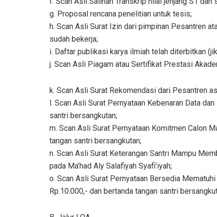
f. Scan Asli Salinan Transkrip nilai jenjang S1 dan s
g. Proposal rencana penelitian untuk tesis;
h. Scan Asli Surat Izin dari pimpinan Pesantren a
sudah bekerja;
i. Daftar publikasi karya ilmiah telah diterbitkan (ji
j. Scan Asli Piagam atau Sertifikat Prestasi Akad
k. Scan Asli Surat Rekomendasi dari Pesantren as
l. Scan Asli Surat Pernyataan Kebenaran Data da
santri bersangkutan;
m. Scan Asli Surat Pernyataan Komitmen Calon M
tangan santri bersangkutan;
n. Scan Asli Surat Keterangan Santri Mampu Mem
pada Ma’had Aly Salafiyah Syafi’iyah;
o. Scan Asli Surat Pernyataan Bersedia Mematuhi 
Rp.10.000,- dan bertanda tangan santri bersangkut