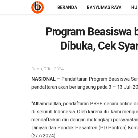
BERANDA
BANYUMAS RAYA
HU
Program Beasiswa b
Dibuka, Cek Sya
Rabu, 3 Juli 2024
NASIONAL
– Pendaftaran Program Beasiswa Sant
pendaftaran akan berlangsung pada 3 – 13 Juli 2
“Alhamdulillah, pendaftaran PBSB secara online di
di seluruh Indonesia. Oleh karena itu, kami men
mendaftarkan diri dengan melengkapi persyaratan 
Diniyah dan Pondok Pesantren (PD Pontren) Keme
(2/7/2024).