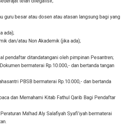
ederajat telah dilegalisir;
tau guru besar atau dosen atau atasan langsung bagi yang
ka ada);
emik dan/atau Non Akademik (jika ada);
al pendaftar ditandatangani oleh pimpinan Pesantren;
n Dokumen bermaterai Rp.10.000,- dan bertanda tangan
ahasantri PBSB bermaterai Rp.10.000,- dan bertanda
baca dan Memahami Kitab Fathul Qarib Bagi Pendaftar
Peraturan Ma’had Aly Salafiyah Syafi’iyah bermaterai
an.