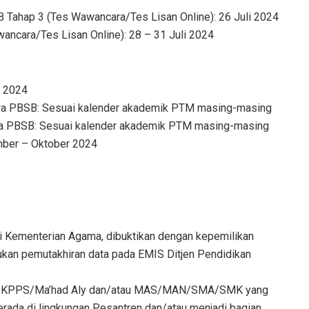
B Tahap 3 (Tes Wawancara/Tes Lisan Online): 26 Juli 2024
ancara/Tes Lisan Online): 28 – 31 Juli 2024
s 2024
itra PBSB: Sesuai kalender akademik PTM masing-masing
tra PBSB: Sesuai kalender akademik PTM masing-masing
mber – Oktober 2024
r di Kementerian Agama, dibuktikan dengan kepemilikan
ukan pemutakhiran data pada EMIS Ditjen Pendidikan
PM/PKPPS/Ma’had Aly dan/atau MAS/MAN/SMA/SMK yang
erada di lingkungan Pesantren dan/atau menjadi bagian