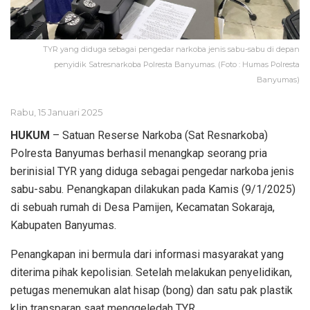
TYR yang diduga sebagai pengedar narkoba jenis sabu-sabu di depan
penyidik Satresnarkoba Polresta Banyumas. (Foto : Humas Polresta
Banyumas)
Rabu, 15 Januari 2025
HUKUM
– Satuan Reserse Narkoba (Sat Resnarkoba)
Polresta Banyumas berhasil menangkap seorang pria
berinisial TYR yang diduga sebagai pengedar narkoba jenis
sabu-sabu. Penangkapan dilakukan pada Kamis (9/1/2025)
di sebuah rumah di Desa Pamijen, Kecamatan Sokaraja,
Kabupaten Banyumas.
Penangkapan ini bermula dari informasi masyarakat yang
diterima pihak kepolisian. Setelah melakukan penyelidikan,
petugas menemukan alat hisap (bong) dan satu pak plastik
klip transparan saat menggeledah TYR.