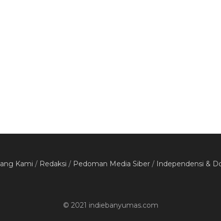
Tweet
Kirimkan
Selanjutnya
Advokat Layangkan Teguran Hukum
kepada Bupati Banyumas Terkait Aset
Kebondalem
tang Kami
/
Redaksi
/
Pedoman Media Siber
/
Independensi & D
© 2021 indiebanyumas.com