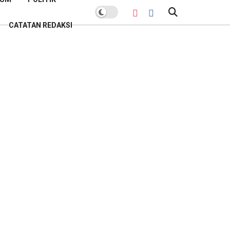
CATATAN REDAKSI
POPULER BULAN INI
Sekda Banyumas Buka Suara soal
Polemik Lelang Parkir GOR Satria:
Pemenang Bukan Sekadar
Penawar Tertinggi
Kamis, 26 Februari 2026
Lelang Parkir GOR Satria:
Sanggahan PT AKAS Gugur Hanya
Gegara Salah Alamat
Kamis, 26 Februari 2026
Banyumas Raih Sertifikat Menuju