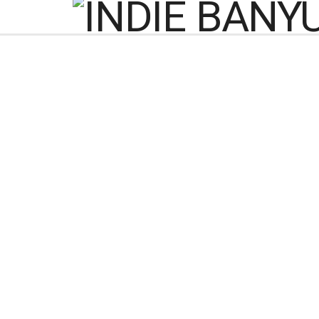
Pawang Buaya Bany
Lelang Aset Rp1