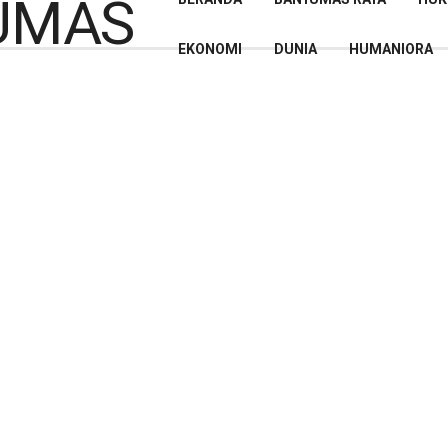
EKONOMI
DUNIA
HUMANIORA
umas Gugat BPR, Minta
,6 Miliar Dibatalkan