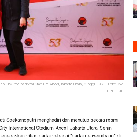
ity International Stadium Ancol, Jakarta Utara, Minggu (26/5). Foto: Dok.
DPP PDIP
i Soekarnoputri menghadiri dan menutup secara resmi
ity International Stadium, Ancol, Jakarta Utara, Senin
menegaskan sikap partai sebagai “partai penyeimbang” di