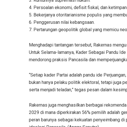
3. Runtuhnya supremasi hukum.
4. Persoalan ekonomi, defisit fiskal, dan ketimpan
5. Bekerjanya otoritarianisme populis yang membu
6. Penggerusan nilai kebangsaan.
7. Pertarungan geopolitik global yang memicu neo
Menghadapi tantangan tersebut, Rakernas mengus
Untuk Selama-lamanya, Kader Sebagai Pandu Ide 
mendorong praksis Pancasila dan memperjuangkan
“Setiap kader Partai adalah pandu ide Perjuanga
bukan hanya pelaku politik elektoral, tetapi juga 
serta menjadi teladan,” tegas pesan dalam kesi
Rakernas juga menghasilkan berbagai rekomendasi
2029 di mana diperkirakan 56% pemilih adalah ge
peran barunya sebagai kekuatan penyeimbang di p