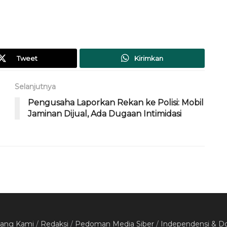
Tweet
Kirimkan
Selanjutnya
Pengusaha Laporkan Rekan ke Polisi: Mobil
Jaminan Dijual, Ada Dugaan Intimidasi
tang Kami
/
Redaksi
/
Pedoman Media Siber
/
Independensi & D