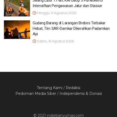
Jelang Libur 17-an, KAI Daop 5 Purwokerto
Intensifkan Pengawasan Jalur dan Stasiun
Minggu, 9 Agustus 2026
Gudang Barang di Larangan Brebes Terbakar
Hebat, Tim SAR-Damkar Dikerahkan Padamkan
Api
Sabtu, 8 Agustus 2026
Tentang Kami
/
Redaksi
Pedoman Media Siber
/
Independensi & Donasi
© 2021 indiebanyumas.com