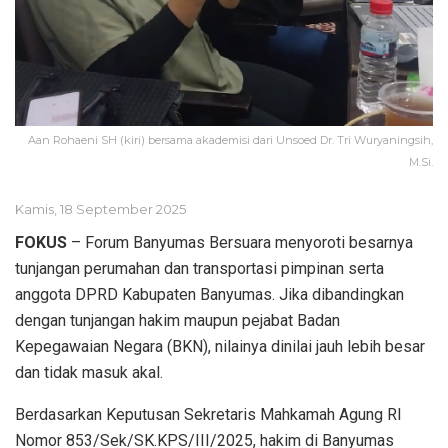
Aan Rohaeni SH (kiri) bersama akademisi dari Unsoed Dr. Tri Wuryaningsih,
M.Si.
Kamis, 18 September 2025
FOKUS
– Forum Banyumas Bersuara menyoroti besarnya
tunjangan perumahan dan transportasi pimpinan serta
anggota DPRD Kabupaten Banyumas. Jika dibandingkan
dengan tunjangan hakim maupun pejabat Badan
Kepegawaian Negara (BKN), nilainya dinilai jauh lebih besar
dan tidak masuk akal.
Berdasarkan Keputusan Sekretaris Mahkamah Agung RI
Nomor 853/Sek/SK.KPS/III/2025, hakim di Banyumas