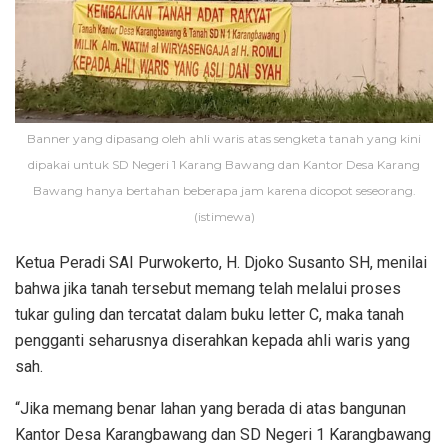
Banner yang dipasang oleh ahli waris atas sengketa tanah yang kini
dipakai untuk SD Negeri 1 Karang Bawang dan Kantor Desa Karang
Bawang hanya bertahan beberapa jam karena dicopot seseorang.
(istimewa)
Ketua Peradi SAI Purwokerto, H. Djoko Susanto SH, menilai
bahwa jika tanah tersebut memang telah melalui proses
tukar guling dan tercatat dalam buku letter C, maka tanah
pengganti seharusnya diserahkan kepada ahli waris yang
sah.
“Jika memang benar lahan yang berada di atas bangunan
Kantor Desa Karangbawang dan SD Negeri 1 Karangbawang