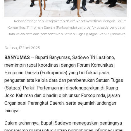
Penandatanganan Kesepakatan dalam Rapat koordinasi dengan Forum
Komunikasi Pimpinan Daerah (Forkopimda) yang berfokus pada penguatan
tata kelola data dan pembentukan Satuan Tugas (Satgas) Parkir. (istimewa)
Selasa, 17 Juni 2025
BANYUMAS
– Bupati Banyumas, Sadewo Tri Lastiono,
memimpin rapat koordinasi dengan Forum Komunikasi
Pimpinan Daerah (Forkopimda) yang berfokus pada
penguatan tata kelola data dan pembentukan Satuan Tugas
(Satgas) Parkir. Pertemuan ini diselenggarakan di Ruang
Joko Kahiman dan dihadiri oleh unsur Forkopimda, jajaran
Organisasi Perangkat Daerah, serta sejumlah undangan
lainnya.
Dalam arahannya, Bupati Sadewo menegaskan pentingnya
mekanisme resmi untuk setiap permohonan informasi atau