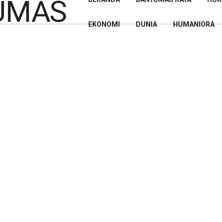
EKONOMI
DUNIA
HUMANIORA
sa terkait Judi Online,
akan Diproses Hukum