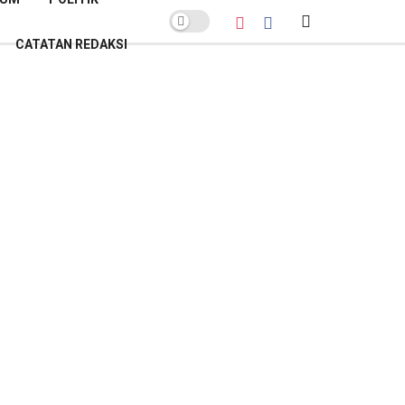
CATATAN REDAKSI
POPULER BULAN INI
Sekda Banyumas Buka Suara soal
Polemik Lelang Parkir GOR Satria:
Pemenang Bukan Sekadar
Penawar Tertinggi
Kamis, 26 Februari 2026
Lelang Parkir GOR Satria:
Sanggahan PT AKAS Gugur Hanya
Gegara Salah Alamat
Kamis, 26 Februari 2026
Banyumas Raih Sertifikat Menuju