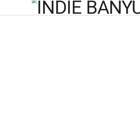
Budi Arie Diperik
Menkomdigi: Sil