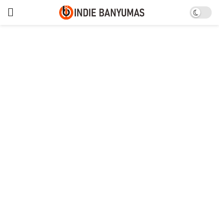
Anak Tenggelam di Sungai
Serayu Ditemukan 7,5 Km dari
Lokasi Kejadian
Tim SAR berhasil mengevakuasi korban tenggelam di Sungai Serayu, Jum'at